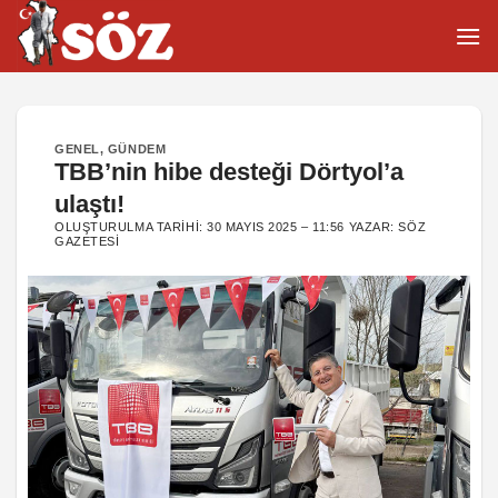
İçeriğe
atla
GENEL
,
GÜNDEM
TBB’nin hibe desteği Dörtyol’a
ulaştı!
OLUŞTURULMA TARIHI:
30 MAYIS 2025 – 11:56
YAZAR:
SÖZ
GAZETESI