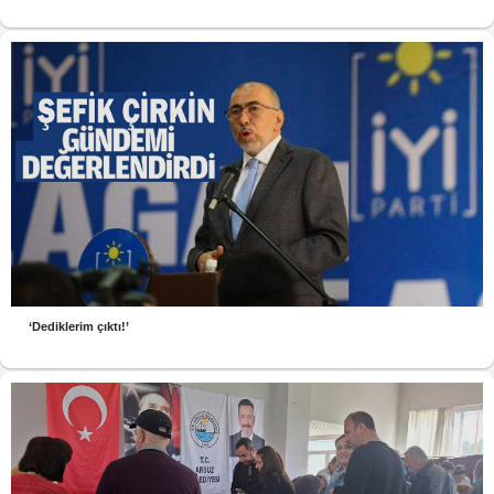
‘Dediklerim çıktı!’