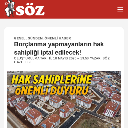
İçeriğe
atla
GENEL
,
GÜNDEM
,
ÖNEMLI HABER
Borçlanma yapmayanların hak
sahipliği iptal edilecek!
OLUŞTURULMA TARIHI:
18 MAYIS 2025 – 19:58
YAZAR:
SÖZ
GAZETESI