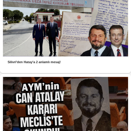
Silivri’den Hatay’a 2 anlamlı mesaj!