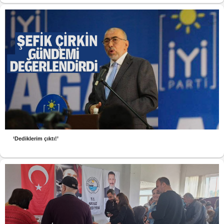
‘Dediklerim çıktı!’