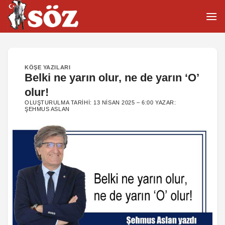
İçeriğe
atla
KÖŞE YAZILARI
Belki ne yarın olur, ne de yarın ‘O’
olur!
OLUŞTURULMA TARIHI:
13 NISAN 2025 – 6:00
YAZAR:
ŞEHMUS ASLAN