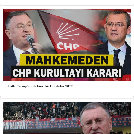
Lütfü Savaş’ın talebine bir kez daha ‘RET’!