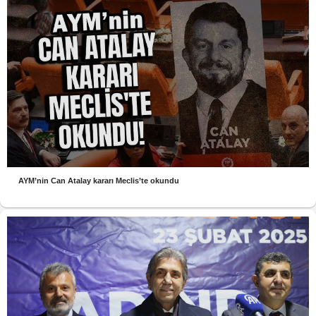
AYM’nin Can Atalay kararı Meclis’te okundu