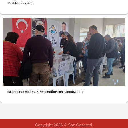
‘Dediklerim çıktı!’
İskenderun ve Arsuz, ‘İmamoğlu’ için sandığa gitti!
Copyright 2026 © Söz Gazetesi.