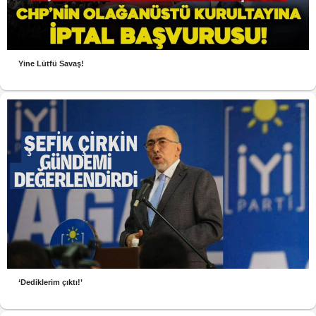
Yine Lütfü Savaş!
‘Dediklerim çıktı!’