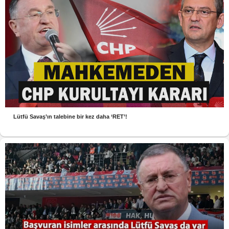
Lütfü Savaş’ın talebine bir kez daha ‘RET’!