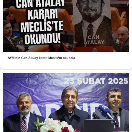
AYM’nin Can Atalay kararı Meclis’te okundu