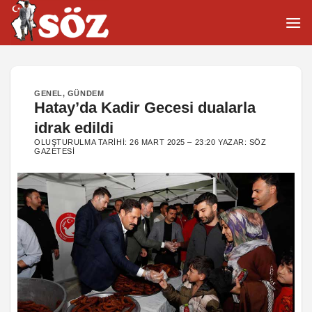
İçeriğe
atla
GENEL
,
GÜNDEM
Hatay’da Kadir Gecesi dualarla
idrak edildi
OLUŞTURULMA TARIHI:
26 MART 2025 – 23:20
YAZAR:
SÖZ
GAZETESI