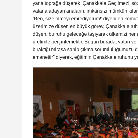
yana toprağa düşerek ‘Çanakkale Geçilmez!’ sözünü
vatana adayan anaların, imkânsızı mümkün kılan 
‘Ben, size ölmeyi emrediyorum!’ diyebilen komuta
üzerimize düşen en büyük görev, Çanakkale ruhun
düşen, bu ruhu geleceğe taşıyarak ülkemizi her al
üretimle perçinlemektir. Bugün burada, vatan ve
bıraktığı mirasa sahip çıkma sorumluluğumuzu da 
emanettir” diyerek, eğitimin Çanakkale ruhunu 