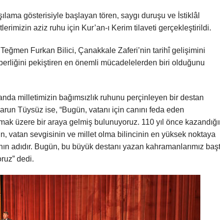
ama gösterisiyle başlayan tören, saygı duruşu ve İstiklâl
rimizin aziz ruhu için Kur’an-ı Kerim tilaveti gerçekleştirildi.
ğmen Furkan Bilici, Çanakkale Zaferi’nin tarihî gelişimini
raberliğini pekiştiren en önemli mücadelelerden biri olduğunu
anda milletimizin bağımsızlık ruhunu perçinleyen bir destan
arun Tüysüz ise, “Bugün, vatanı için canını feda eden
mak üzere bir araya gelmiş bulunuyoruz. 110 yıl önce kazandığ
ın, vatan sevgisinin ve millet olma bilincinin en yüksek noktaya
stanın adıdır. Bugün, bu büyük destanı yazan kahramanlarımız baş
ruz” dedi.