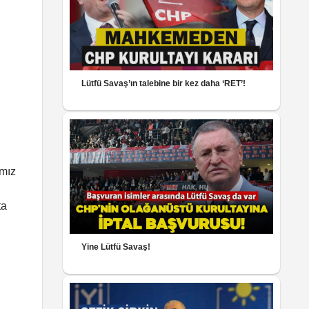
Lütfü Savaş’ın talebine bir kez daha ‘RET’!
ımız
ta
Yine Lütfü Savaş!