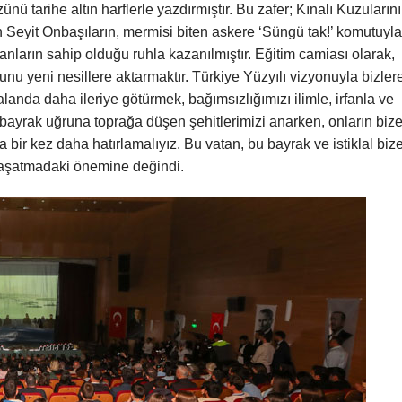
 tarihe altın harflerle yazdırmıştır. Bu zafer; Kınalı Kuzularını
Seyit Onbaşıların, mermisi biten askere ‘Süngü tak!’ komutuyla
nların sahip olduğu ruhla kazanılmıştır. Eğitim camiası olarak,
u yeni nesillere aktarmaktır. Türkiye Yüzyılı vizyonuyla bizler
anda daha ileriye götürmek, bağımsızlığımızı ilimle, irfanla ve
 bayrak uğruna toprağa düşen şehitlerimizi anarken, onların biz
bir kez daha hatırlamalıyız. Bu vatan, bu bayrak ve istiklal biz
yaşatmadaki önemine değindi.