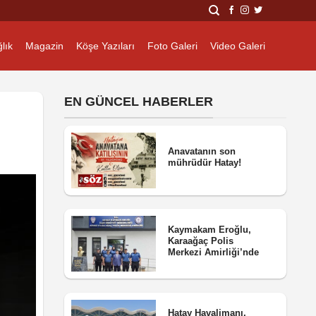
lık
Magazin
Köşe Yazıları
Foto Galeri
Video Galeri
EN GÜNCEL HABERLER
Anavatanın son
mührüdür Hatay!
Kaymakam Eroğlu,
Karaağaç Polis
Merkezi Amirliği’nde
Hatay Havalimanı,