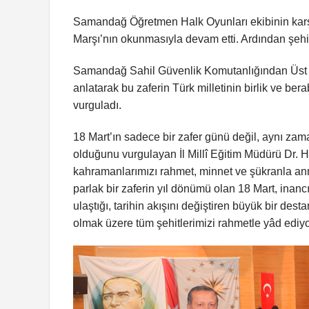
Samandağ Öğretmen Halk Oyunları ekibinin karşıl
Marşı’nın okunmasıyla devam etti. Ardından şehitle
Samandağ Sahil Güvenlik Komutanlığından Üst Te
anlatarak bu zaferin Türk milletinin birlik ve be
vurguladı.
18 Mart’ın sadece bir zafer günü değil, aynı zam
olduğunu vurgulayan İl Millî Eğitim Müdürü Dr. H
kahramanlarımızı rahmet, minnet ve şükranla an
parlak bir zaferin yıl dönümü olan 18 Mart, inanc
ulaştığı, tarihin akışını değiştiren büyük bir de
olmak üzere tüm şehitlerimizi rahmetle yâd ediyo