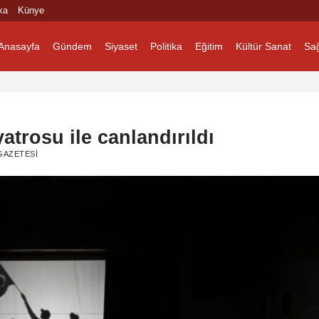
ka
Künye
Anasayfa
Gündem
Siyaset
Politika
Eğitim
Kültür Sanat
Sağ
atrosu ile canlandırıldı
GAZETESI