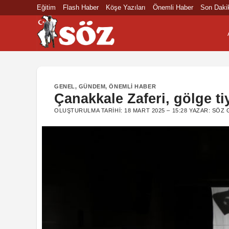
İçeriğe
Eğitim
Flash Haber
Köşe Yazıları
Önemli Haber
Son Daki
atla
GENEL
,
GÜNDEM
,
ÖNEMLI HABER
Çanakkale Zaferi, gölge tiy
OLUŞTURULMA TARIHI:
18 MART 2025 – 15:28
YAZAR:
SÖZ 