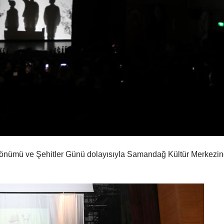
 dönümü ve Şehitler Günü dolayısıyla Samandağ Kültür Merkezi