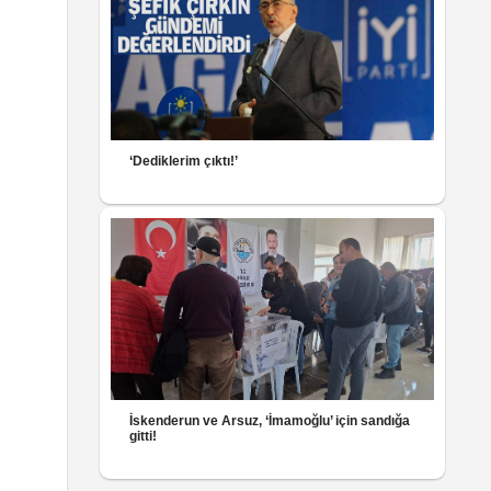
‘Dediklerim çıktı!’
İskenderun ve Arsuz, ‘İmamoğlu’ için sandığa
gitti!