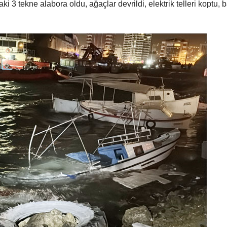
i 3 tekne alabora oldu, ağaçlar devrildi, elektrik telleri koptu, b