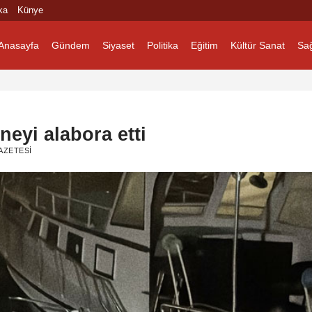
ka
Künye
Anasayfa
Gündem
Siyaset
Politika
Eğitim
Kültür Sanat
Sağ
neyi alabora etti
AZETESI