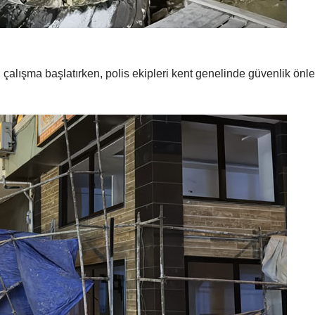
n çalışma başlatırken, polis ekipleri kent genelinde güvenlik önl