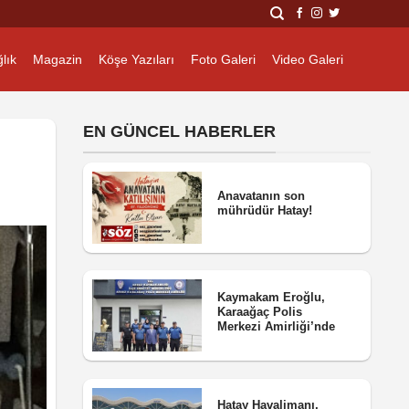
lık
Magazin
Köşe Yazıları
Foto Galeri
Video Galeri
EN GÜNCEL HABERLER
Anavatanın son
mührüdür Hatay!
Kaymakam Eroğlu,
Karaağaç Polis
Merkezi Amirliği’nde
Hatay Havalimanı,