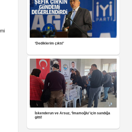
emi
‘Dediklerim çıktı!’
İskenderun ve Arsuz, ‘İmamoğlu’ için sandığa
gitti!