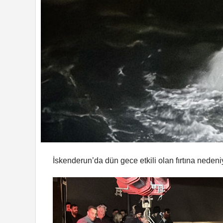
İskenderun’da dün gece etkili olan fırtına nedeni