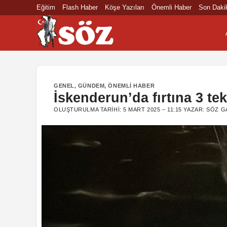
İçeriğe
Eğitim
Flash Haber
Köşe Yazıları
Önemli Haber
Son Daki
atla
GENEL
,
GÜNDEM
,
ÖNEMLI HABER
İskenderun’da fırtına 3 tek
OLUŞTURULMA TARIHI:
5 MART 2025 – 11:15
YAZAR:
SÖZ G