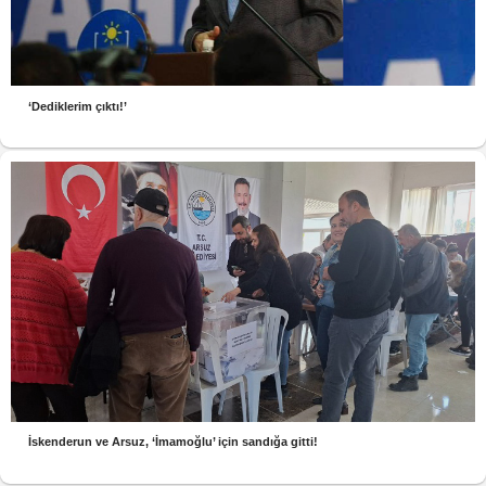
‘Dediklerim çıktı!’
İskenderun ve Arsuz, ‘İmamoğlu’ için sandığa gitti!