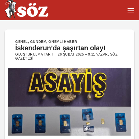
İçeriğe
atla
GENEL
,
GÜNDEM
,
ÖNEMLI HABER
İskenderun’da şaşırtan olay!
OLUŞTURULMA TARIHI:
26 ŞUBAT 2025 – 9:11
YAZAR:
SÖZ
GAZETESI