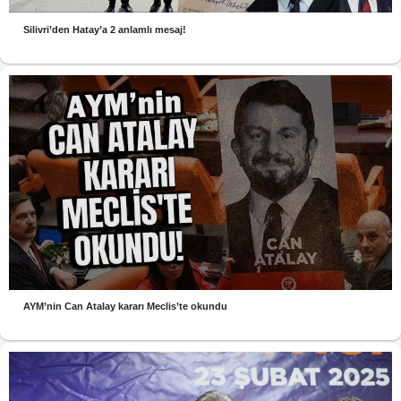
Silivri’den Hatay’a 2 anlamlı mesaj!
AYM’nin Can Atalay kararı Meclis’te okundu