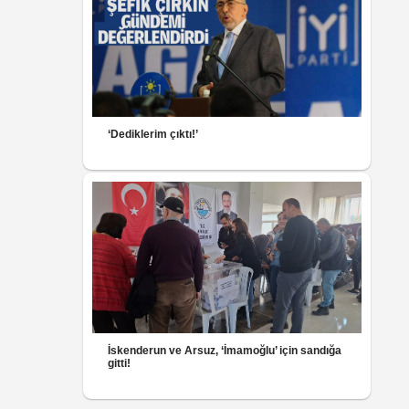
‘Dediklerim çıktı!’
İskenderun ve Arsuz, ‘İmamoğlu’ için sandığa
gitti!