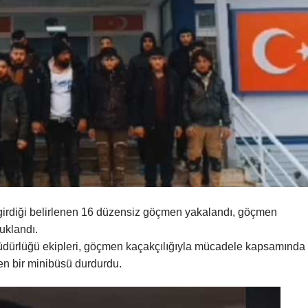
 girdiği belirlenen 16 düzensiz göçmen yakalandı, göçmen
tuklandı.
 Müdürlüğü ekipleri, göçmen kaçakçılığıyla mücadele kapsamında
n bir minibüsü durdurdu.