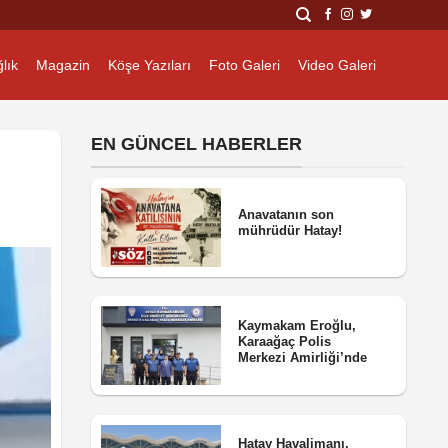
lık
Magazin
Köşe Yazıları
Foto Galeri
Video Galeri
EN GÜNCEL HABERLER
Anavatanın son
mührüdür Hatay!
Kaymakam Eroğlu,
Karaağaç Polis
Merkezi Amirliği’nde
Hatay Havalimanı,