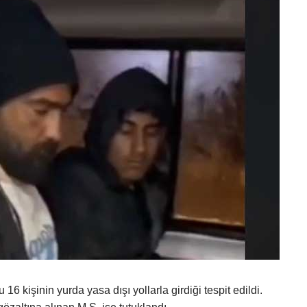
16 kişinin yurda yasa dışı yollarla girdiği tespit edildi.