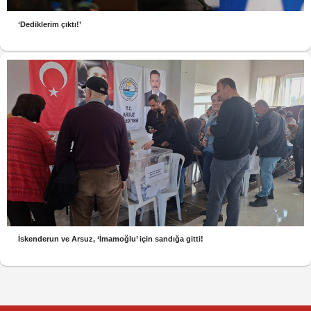
‘Dediklerim çıktı!’
İskenderun ve Arsuz, ‘İmamoğlu’ için sandığa gitti!