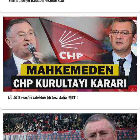
Yılın belediye başkanı İbrahim Gül
Lütfü Savaş’ın talebine bir kez daha ‘RET’!