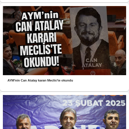
AYM’nin Can Atalay kararı Meclis’te okundu