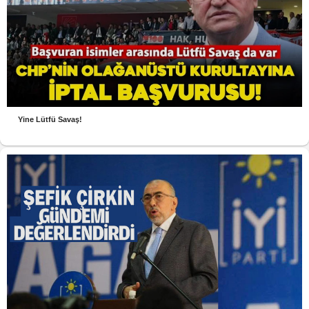
Yine Lütfü Savaş!