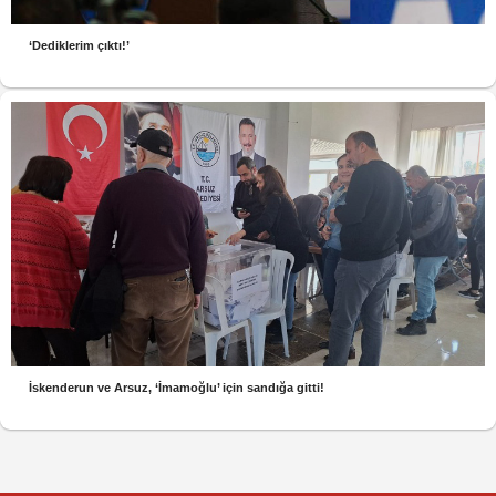
‘Dediklerim çıktı!’
İskenderun ve Arsuz, ‘İmamoğlu’ için sandığa gitti!