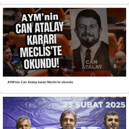
AYM’nin Can Atalay kararı Meclis’te okundu