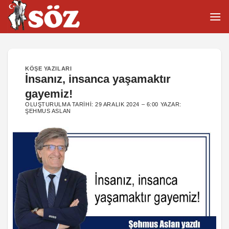
İçeriğe
atla
KÖŞE YAZILARI
İnsanız, insanca yaşamaktır
gayemiz!
OLUŞTURULMA TARIHI:
29 ARALIK 2024 – 6:00
YAZAR:
ŞEHMUS ASLAN