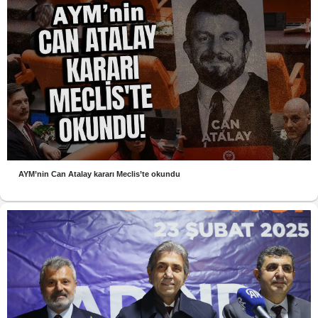
AYM’nin Can Atalay kararı Meclis’te okundu