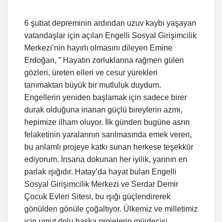
6 şubat depreminin ardından uzuv kaybı yaşayan
vatandaşlar için açılan Engelli Sosyal Girişimcilik
Merkezi’nin hayırlı olmasını dileyen Emine
Erdoğan, ” Hayatın zorluklarına rağmen gülen
gözleri, üreten elleri ve cesur yürekleri
tanımaktan büyük bir mutluluk duydum.
Engellerin yeniden başlamak için sadece birer
durak olduğuna inanan güçlü bireylerin azmi,
hepimize ilham oluyor. İlk günden bugüne asrın
felaketinin yaralarının sarılmasında emek veren,
bu anlamlı projeye katkı sunan herkese teşekkür
ediyorum. İnsana dokunan her iyilik, yarının en
parlak ışığıdır. Hatay’da hayat bulan Engelli
Sosyal Girişimcilik Merkezi ve Serdar Demir
Çocuk Evleri Sitesi, bu ışığı güçlendirerek
gönülden gönüle çoğaltıyor. Ülkemiz ve milletimiz
için umut dolu başka projelerin müjdecisi