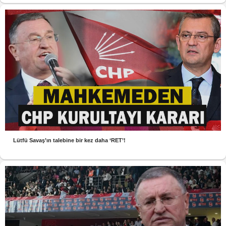
Lütfü Savaş’ın talebine bir kez daha ‘RET’!