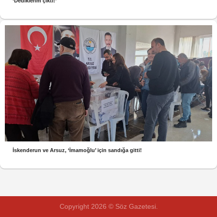
‘Dediklerim çıktı!’
İskenderun ve Arsuz, ‘İmamoğlu’ için sandığa gitti!
Copyright 2026 © Söz Gazetesi.