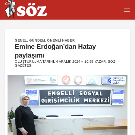
İçeriğe
atla
GENEL
,
GÜNDEM
,
ÖNEMLI HABER
Emine Erdoğan’dan Hatay
paylaşımı
OLUŞTURULMA TARIHI:
4 ARALIK 2024 – 10:58
YAZAR:
SÖZ
GAZETESI