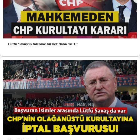
Lütfü Savaş’ın talebine bir kez daha ‘RET’!