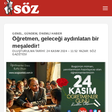
İçeriğe
atla
GENEL
,
GÜNDEM
,
ÖNEMLI HABER
Öğretmen, geleceği aydınlatan bir
meşaledir!
OLUŞTURULMA TARIHI:
24 KASIM 2024 – 11:52
YAZAR:
SÖZ
GAZETESI