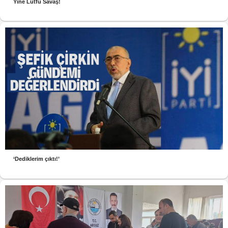
Yine Lütfü Savaş!
‘Dediklerim çıktı!’