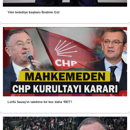
Yılın belediye başkanı İbrahim Gül
Lütfü Savaş’ın talebine bir kez daha ‘RET’!