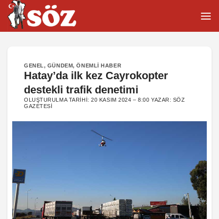
İçeriğe
atla
GENEL
,
GÜNDEM
,
ÖNEMLI HABER
Hatay’da ilk kez Cayrokopter
destekli trafik denetimi
OLUŞTURULMA TARIHI:
20 KASIM 2024 – 8:00
YAZAR:
SÖZ
GAZETESI