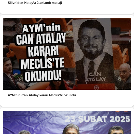
Silivri’den Hatay’a 2 anlamlı mesaj!
AYM’nin Can Atalay kararı Meclis’te okundu