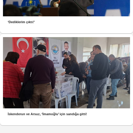
‘Dediklerim çıktı!’
İskenderun ve Arsuz, ‘İmamoğlu’ için sandığa gitti!