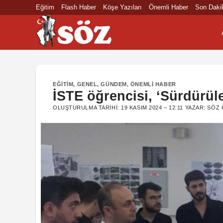
İçeriğe
Eğitim
Flash Haber
Köşe Yazıları
Önemli Haber
Son Daki
atla
EĞITIM
,
GENEL
,
GÜNDEM
,
ÖNEMLI HABER
İSTE öğrencisi, ‘Sürdürüleb
OLUŞTURULMA TARIHI:
19 KASIM 2024 – 12:11
YAZAR:
SÖZ 