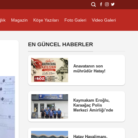
lık
Magazin
Köşe Yazıları
Foto Galeri
Video Galeri
EN GÜNCEL HABERLER
Anavatanın son
mührüdür Hatay!
Kaymakam Eroğlu,
Karaağaç Polis
Merkezi Amirliği’nde
Hatay Havalimanı,