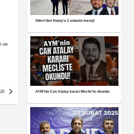
Silivri’den Hatay’a 2 anlamlı mesaj!
n ve
ül!
AYM’nin Can Atalay kararı Meclis’te okundu