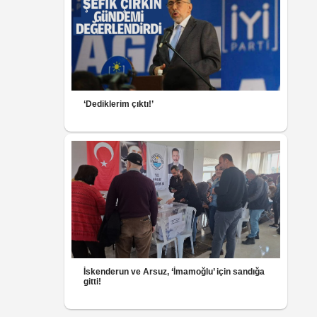
‘Dediklerim çıktı!’
İskenderun ve Arsuz, ‘İmamoğlu’ için sandığa
gitti!