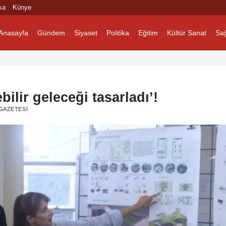
ka
Künye
Anasayfa
Gündem
Siyaset
Politika
Eğitim
Kültür Sanat
Sağ
ilir geleceği tasarladı’!
GAZETESI