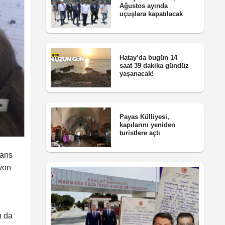
Ağustos ayında
uçuşlara kapatılacak
Hatay’da bugün 14
saat 39 dakika gündüz
yaşanacak!
Payas Külliyesi,
kapılarını yeniden
turistlere açtı
sans
yon
ı da