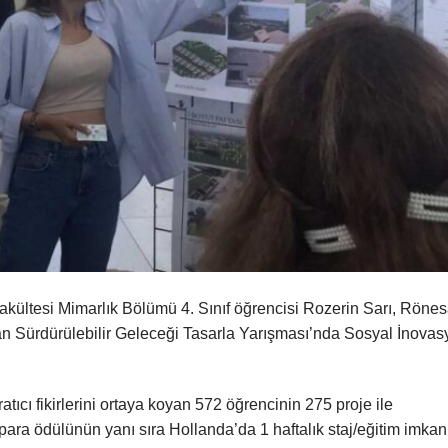
akültesi Mimarlık Bölümü 4. Sınıf öğrencisi Rozerin Sarı, Röne
n Sürdürülebilir Geleceği Tasarla Yarışması’nda Sosyal İnovas
atıcı fikirlerini ortaya koyan 572 öğrencinin 275 proje ile
para ödülünün yanı sıra Hollanda’da 1 haftalık staj/eğitim imkan