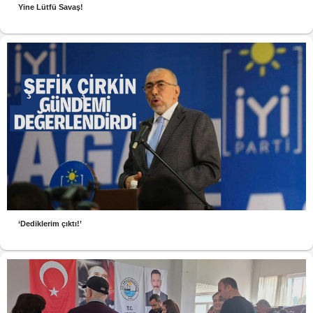
Yine Lütfü Savaş!
‘Dediklerim çıktı!’