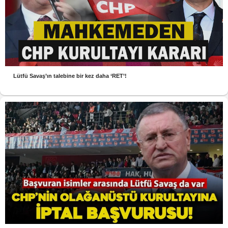
Lütfü Savaş’ın talebine bir kez daha ‘RET’!