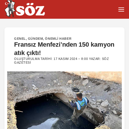
İçeriğe
atla
GENEL
,
GÜNDEM
,
ÖNEMLI HABER
Fransız Menfezi’nden 150 kamyon
atık çıktı!
OLUŞTURULMA TARIHI:
17 KASIM 2024 – 8:00
YAZAR:
SÖZ
GAZETESI