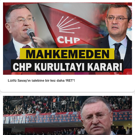
Lütfü Savaş’ın talebine bir kez daha ‘RET’!