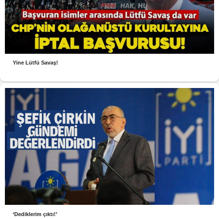
Yine Lütfü Savaş!
‘Dediklerim çıktı!’