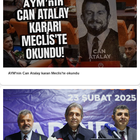
AYM’nin Can Atalay kararı Meclis’te okundu