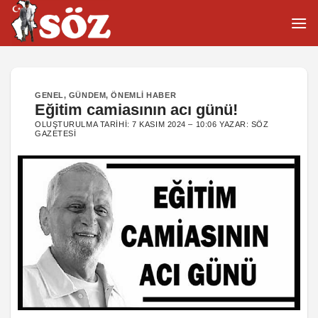
İçeriğe
atla
GENEL
,
GÜNDEM
,
ÖNEMLI HABER
Eğitim camiasının acı günü!
OLUŞTURULMA TARIHI:
7 KASIM 2024 – 10:06
YAZAR:
SÖZ
GAZETESI