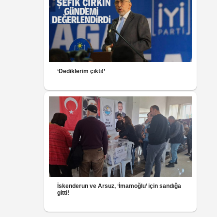
‘Dediklerim çıktı!’
İskenderun ve Arsuz, ‘İmamoğlu’ için sandığa
gitti!