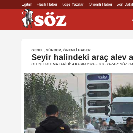
İçeriğe
Eğitim
Flash Haber
Köşe Yazıları
Önemli Haber
Son Daki
atla
GENEL
,
GÜNDEM
,
ÖNEMLI HABER
Seyir halindeki araç alev a
OLUŞTURULMA TARIHI:
4 KASIM 2024 – 9:05
YAZAR:
SÖZ GA