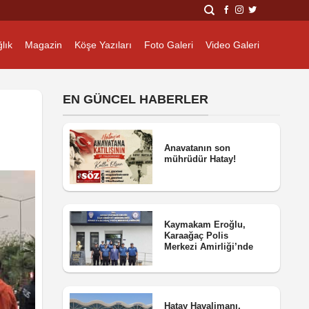
lık
Magazin
Köşe Yazıları
Foto Galeri
Video Galeri
EN GÜNCEL HABERLER
Anavatanın son
mührüdür Hatay!
Kaymakam Eroğlu,
Karaağaç Polis
Merkezi Amirliği’nde
Hatay Havalimanı,