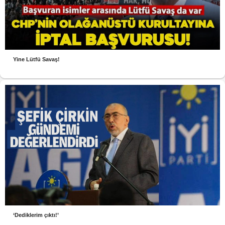
Yine Lütfü Savaş!
‘Dediklerim çıktı!’