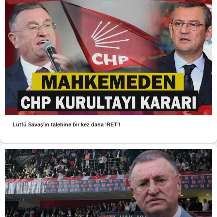
Lütfü Savaş’ın talebine bir kez daha ‘RET’!