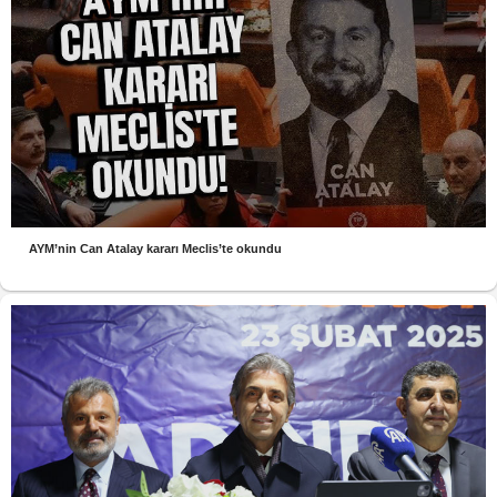
AYM’nin Can Atalay kararı Meclis’te okundu