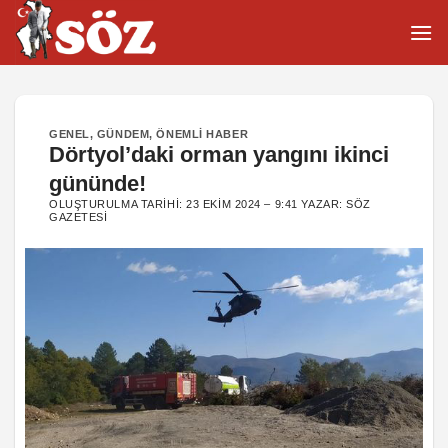
İçeriğe
atla
GENEL
,
GÜNDEM
,
ÖNEMLI HABER
Dörtyol’daki orman yangını ikinci
gününde!
OLUŞTURULMA TARIHI:
23 EKIM 2024 – 9:41
YAZAR:
SÖZ
GAZETESI