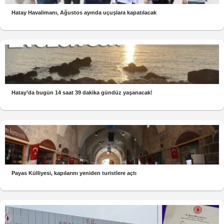
Hatay Havalimanı, Ağustos ayında uçuşlara kapatılacak
Hatay’da bugün 14 saat 39 dakika gündüz yaşanacak!
Payas Külliyesi, kapılarını yeniden turistlere açtı