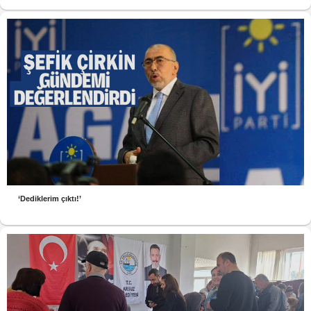
‘Dediklerim çıktı!’