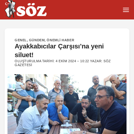
İçeriğe
atla
GENEL
,
GÜNDEM
,
ÖNEMLI HABER
Ayakkabıcılar Çarşısı’na yeni
siluet!
OLUŞTURULMA TARIHI:
4 EKIM 2024 – 10:22
YAZAR:
SÖZ
GAZETESI