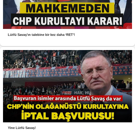
Lütfü Savaş’ın talebine bir kez daha ‘RET’!
Yine Lütfü Savaş!