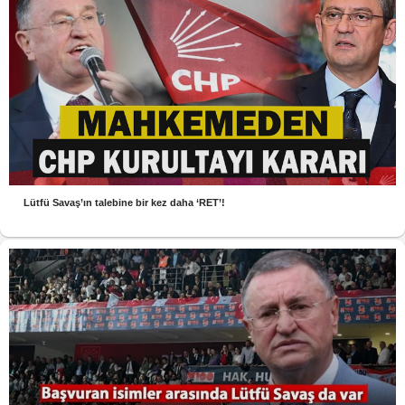
Lütfü Savaş’ın talebine bir kez daha ‘RET’!