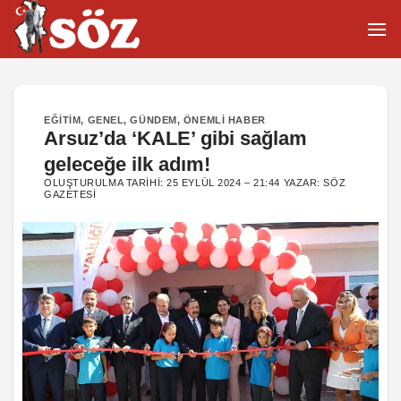
İçeriğe
atla
EĞITIM
,
GENEL
,
GÜNDEM
,
ÖNEMLI HABER
Arsuz’da ‘KALE’ gibi sağlam
geleceğe ilk adım!
OLUŞTURULMA TARIHI:
25 EYLÜL 2024 – 21:44
YAZAR:
SÖZ
GAZETESI