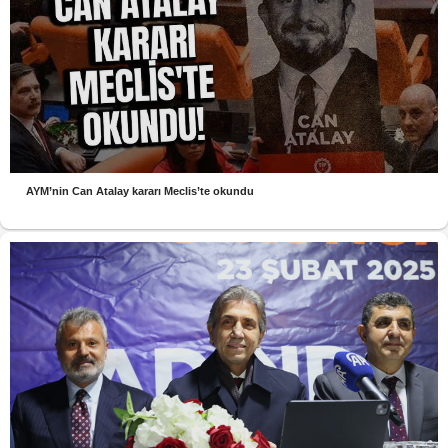
AYM’nin Can Atalay kararı Meclis’te okundu