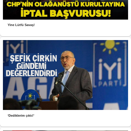
Yine Lütfü Savaş!
‘Dediklerim çıktı!’