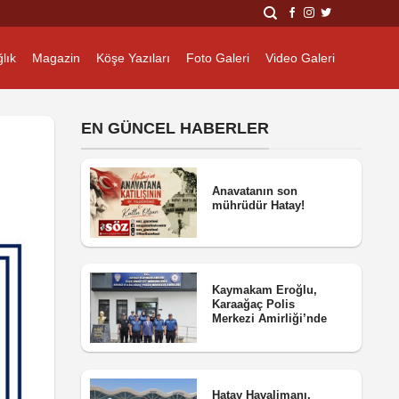
lık
Magazin
Köşe Yazıları
Foto Galeri
Video Galeri
EN GÜNCEL HABERLER
Anavatanın son
mührüdür Hatay!
Kaymakam Eroğlu,
Karaağaç Polis
Merkezi Amirliği’nde
Hatay Havalimanı,