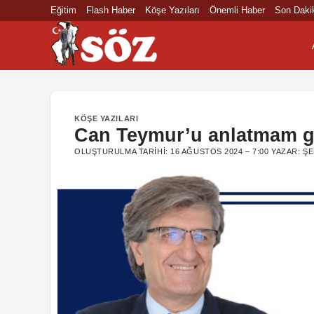
İçeriğe
Eğitim
Flash Haber
Köşe Yazıları
Önemli Haber
Son Daki
atla
KÖŞE YAZILARI
Can Teymur’u anlatmam g
OLUŞTURULMA TARIHI:
16 AĞUSTOS 2024 – 7:00
YAZAR:
ŞE