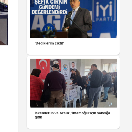
‘Dediklerim çıktı!’
İskenderun ve Arsuz, ‘İmamoğlu’ için sandığa
gitti!