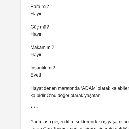
Para mı?
Hayır!
Güç mü?
Hayır!
Makam mı?
Hayır!
İnsanlık mı?
Evet!
Hayat denen maratonda ‘ADAM’ olarak kalabilen
kalbidir O’nu değer olarak yaşatan.
* * *
Yarım asrı geçen filtre sektöründeki iş yaşamı b
kuran Can Teymur, yeni ofisimizi ziyarete geldiği