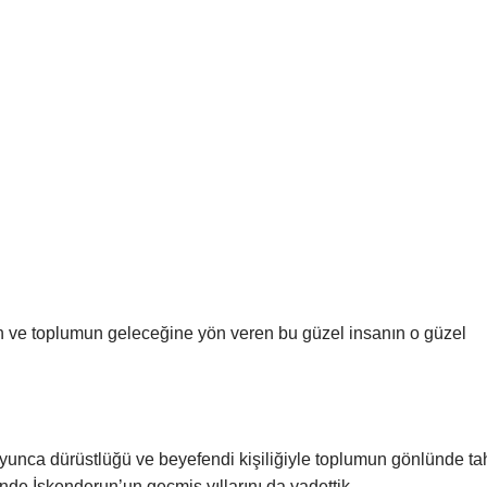
 ve toplumun geleceğine yön veren bu güzel insanın o güzel
oyunca dürüstlüğü ve beyefendi kişiliğiyle toplumun gönlünde ta
nde İskenderun’un geçmiş yıllarını da yadettik.