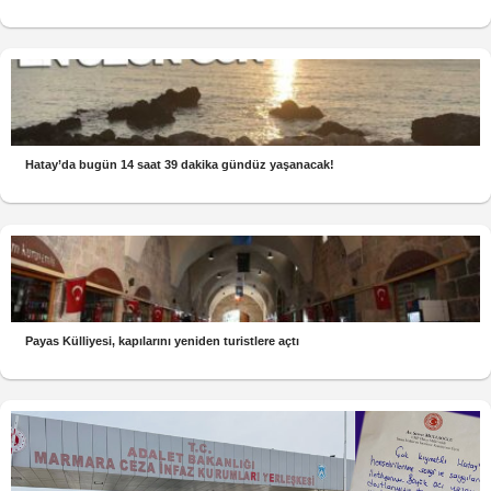
Hatay’da bugün 14 saat 39 dakika gündüz yaşanacak!
Payas Külliyesi, kapılarını yeniden turistlere açtı