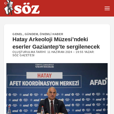
İçeriğe
atla
GENEL
,
GÜNDEM
,
ÖNEMLI HABER
Hatay Arkeoloji Müzesi’ndeki
eserler Gaziantep’te sergilenecek
OLUŞTURULMA TARIHI:
11 HAZIRAN 2024 – 19:55
YAZAR:
SÖZ GAZETESI