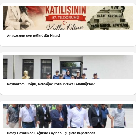
Anavatanın son mührüdür Hatay!
Kaymakam Eroğlu, Karaağaç Polis Merkezi Amirliği’nde
Hatay Havalimanı, Ağustos ayında uçuşlara kapatılacak