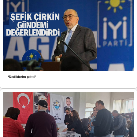
‘Dediklerim çıktı!’