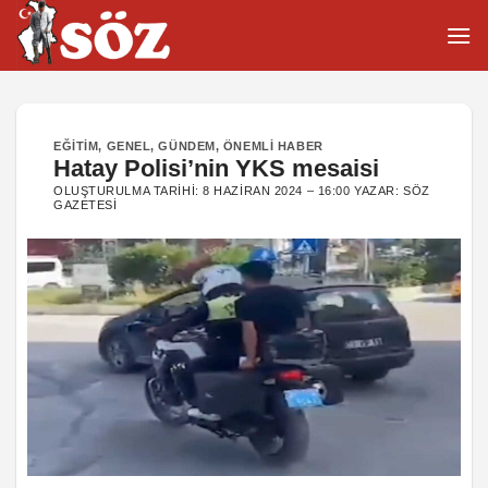
İçeriğe
atla
EĞITIM
,
GENEL
,
GÜNDEM
,
ÖNEMLI HABER
Hatay Polisi’nin YKS mesaisi
OLUŞTURULMA TARIHI:
8 HAZIRAN 2024 – 16:00
YAZAR:
SÖZ
GAZETESI