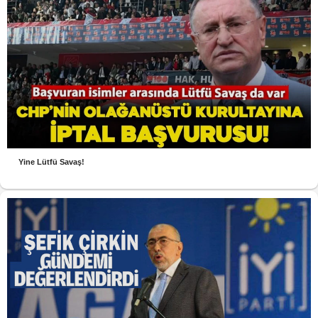
Yine Lütfü Savaş!