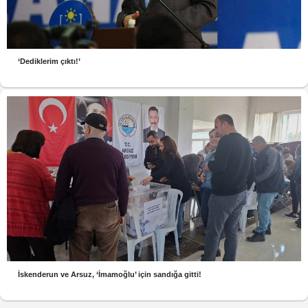
‘Dediklerim çıktı!’
İskenderun ve Arsuz, ‘İmamoğlu’ için sandığa gitti!