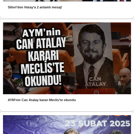
Silivri’den Hatay’a 2 anlamlı mesaj!
AYM’nin Can Atalay kararı Meclis’te okundu