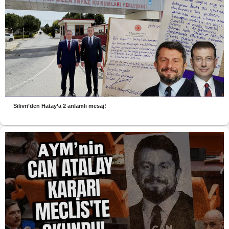
Silivri’den Hatay’a 2 anlamlı mesaj!