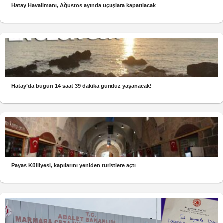
Hatay Havalimanı, Ağustos ayında uçuşlara kapatılacak
Hatay’da bugün 14 saat 39 dakika gündüz yaşanacak!
Payas Külliyesi, kapılarını yeniden turistlere açtı