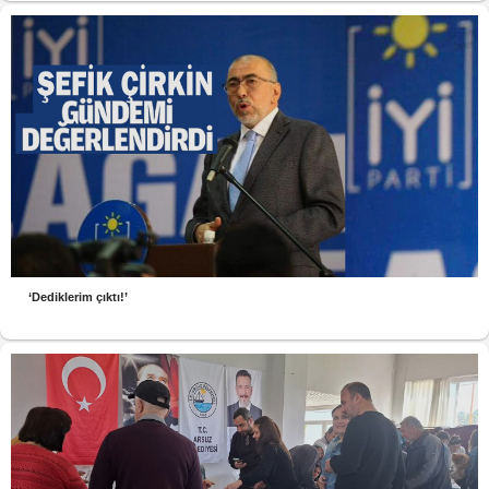
‘Dediklerim çıktı!’