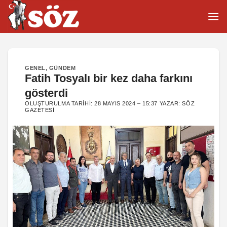
İçeriğe
atla
GENEL
,
GÜNDEM
Fatih Tosyalı bir kez daha farkını
gösterdi
OLUŞTURULMA TARIHI:
28 MAYIS 2024 – 15:37
YAZAR:
SÖZ
GAZETESI