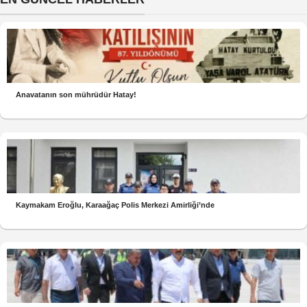
Anavatanın son mührüdür Hatay!
Kaymakam Eroğlu, Karaağaç Polis Merkezi Amirliği’nde