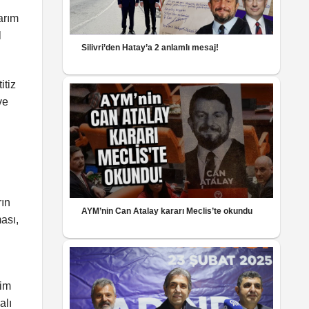
narım
l
Silivri’den Hatay’a 2 anlamlı mesaj!
itiz
ve
rın
AYM’nin Can Atalay kararı Meclis’te okundu
ası,
tim
alı