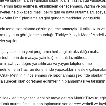
rme ve planlamaların yapıldığı toplantıda; 2 Haziran’da yapılacak
şlemlerinin takip edilmesi, etkinliklerin denetlenmesi, yatırım ve o
iyetlerine dikkat edilmesi, belirli gün ve hafta kutlamaları, sosya
deki yılın DYK planlamaları gibi gündem maddeleri görüşüldü.
imin temel sorunlarına çözüm getirme amacıyla 10 yıllık uzun ve t
kamuoyunun görüşlerine sunduğu Türkiye Yüzyılı Maarif Modeli 
ler yapıldı.
şlayacak olan yeni programın herhangi bir aksaklığa mahal
edbirlerin de masaya yatırıldığı toplantıda, müfredat
ogramın sahaya doğru yansıtılması ve yaygın bilgilendirme
öğretmenlerin Haziran döneminde yapacakları mesleki çalışmala
i Ortak Metni’nin incelenmesi ve raporlanması şeklinde planlanm
nca sürecek olan öğretmen eğitimlerinin planlanması ve takibinin
ildeki eğitim yöneticilerini bir araya getiren Müdür Tüysüz, eği
mü artırma fırsatı sunan toplantının son derece verimli ve fayd