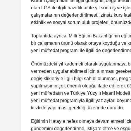
Kurum çalışmaları ile ilgili görüşme, değerlendi
olan LGS ile ilgili hazırlıklar ile yıl sonu iş ve i
çalışmalarının değerlendirilmesi, izinsiz kurs faal
etkinlik ve sosyal sorumluluk projeleri, önümüz
Toplantıda ayrıca, Milli Eğitim Bakanlığı’nın eğit
bir çalışmanın ürünü olarak ortaya koyduğu ve 
yeni müfredat programı ile ilgili de değerlendirme
Önümüzdeki yıl kademeli olarak uygulanmaya ba
vermeden uygulanabilmesi için alınması gereken t
değişiklikleriyle ilgili bilgi sahibi olunması, pr
yapılmasının çok önemli olduğu ifade edilerek 
yeni müfredatın ve Türkiye Yüzyılı Maarif Model
yeni müfredat programıyla ilgili yaz ayları boyu
titizlikle yapılması gerektiği üzerinde duruldu.
Eğitimin Hatay’a nefes olmaya devam etmesi için 
gündemini değerlendirme, istişare etme ve eşgüdü