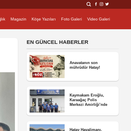
lık
Magazin
Köşe Yazıları
Foto Galeri
Video Galeri
EN GÜNCEL HABERLER
Anavatanın son
mührüdür Hatay!
Kaymakam Eroğlu,
Karaağaç Polis
Merkezi Amirliği’nde
Hatay Havalimanı,