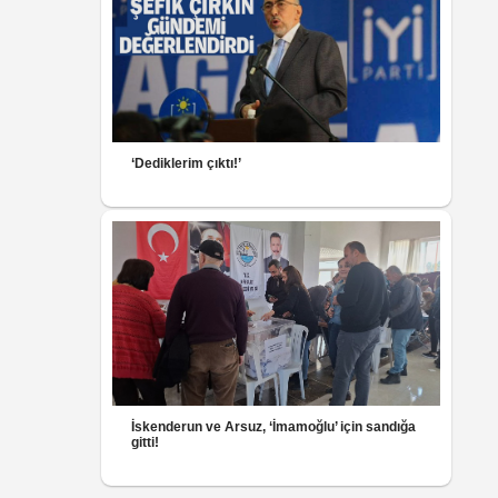
‘Dediklerim çıktı!’
İskenderun ve Arsuz, ‘İmamoğlu’ için sandığa
gitti!