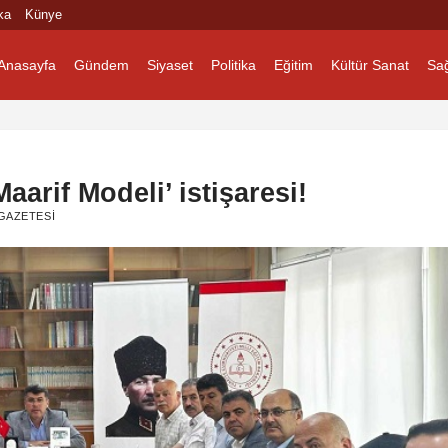
ka
Künye
Anasayfa
Gündem
Siyaset
Politika
Eğitim
Kültür Sanat
Sağ
aarif Modeli’ istişaresi!
GAZETESI