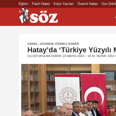
İçeriğe
Eğitim
Flash Haber
Köşe Yazıları
Önemli Haber
Son Daki
atla
GENEL
,
GÜNDEM
,
ÖNEMLI HABER
Hatay’da ‘Türkiye Yüzyılı M
OLUŞTURULMA TARIHI:
23 MAYIS 2024 – 10:41
YAZAR:
SÖZ 