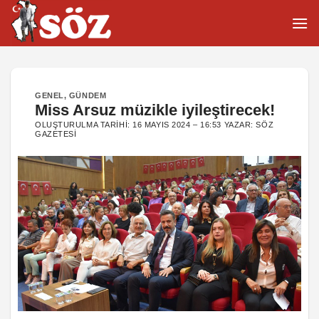
İçeriğe
atla
GENEL
,
GÜNDEM
Miss Arsuz müzikle iyileştirecek!
OLUŞTURULMA TARIHI:
16 MAYIS 2024 – 16:53
YAZAR:
SÖZ
GAZETESI