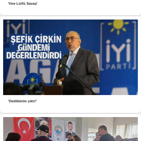
Yine Lütfü Savaş!
‘Dediklerim çıktı!’