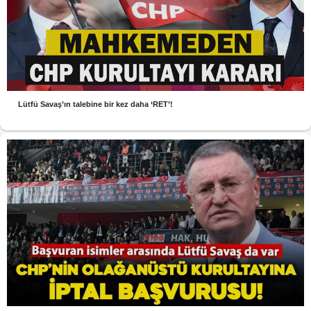
Lütfü Savaş’ın talebine bir kez daha ‘RET’!