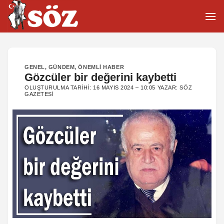
İçeriğe
atla
GENEL
,
GÜNDEM
,
ÖNEMLI HABER
Gözcüler bir değerini kaybetti
OLUŞTURULMA TARIHI:
16 MAYIS 2024 – 10:05
YAZAR:
SÖZ
GAZETESI