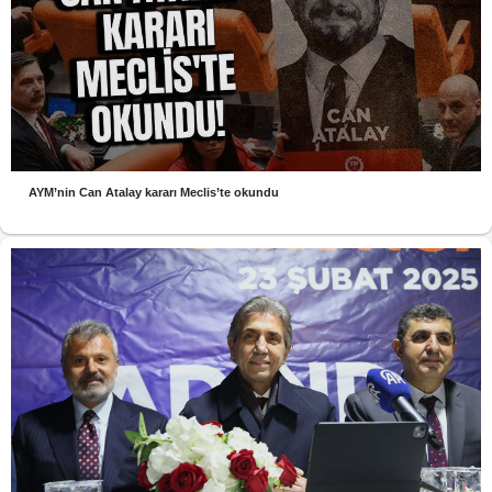
AYM’nin Can Atalay kararı Meclis’te okundu