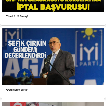
Yine Lütfü Savaş!
‘Dediklerim çıktı!’