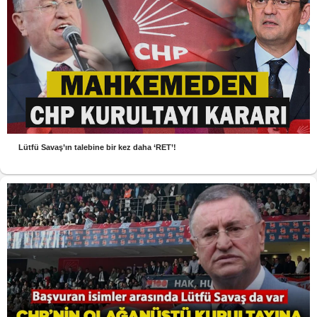
Lütfü Savaş’ın talebine bir kez daha ‘RET’!