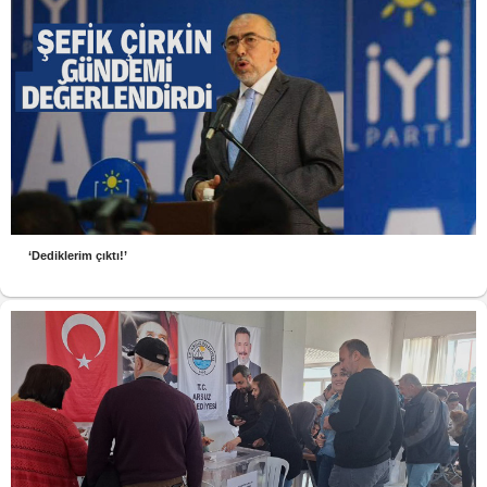
‘Dediklerim çıktı!’