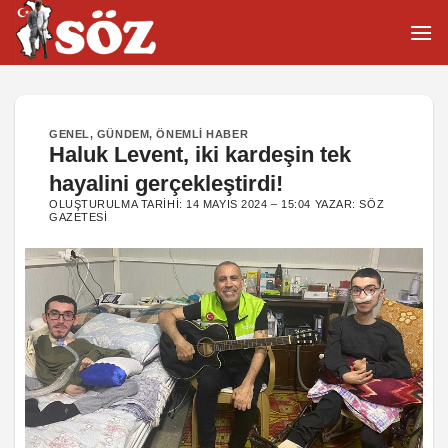
İçeriğe
atla
GENEL
,
GÜNDEM
,
ÖNEMLI HABER
Haluk Levent, iki kardeşin tek
hayalini gerçekleştirdi!
OLUŞTURULMA TARIHI:
14 MAYIS 2024 – 15:04
YAZAR:
SÖZ
GAZETESI