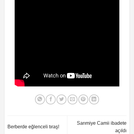
Sarımiye Camii ibadete
Berberde eğlenceli tıraş!
açıldı