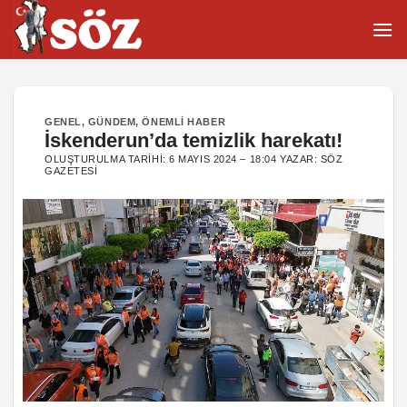
İçeriğe
atla
GENEL
,
GÜNDEM
,
ÖNEMLI HABER
İskenderun’da temizlik harekatı!
OLUŞTURULMA TARIHI:
6 MAYIS 2024 – 18:04
YAZAR:
SÖZ
GAZETESI