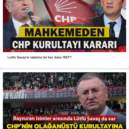
Lütfü Savaş’ın talebine bir kez daha ‘RET’!