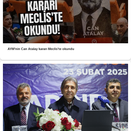
AYM’nin Can Atalay kararı Meclis’te okundu