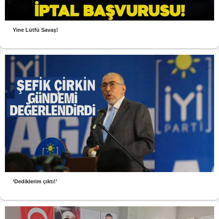
Yine Lütfü Savaş!
‘Dediklerim çıktı!’