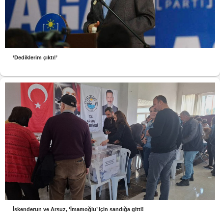
‘Dediklerim çıktı!’
İskenderun ve Arsuz, ‘İmamoğlu’ için sandığa gitti!