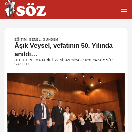
İçeriğe
atla
EĞITIM
,
GENEL
,
GÜNDEM
Âşık Veysel, vefatının 50. Yılında
anıldı…
OLUŞTURULMA TARIHI:
27 NISAN 2024 – 16:31
YAZAR:
SÖZ
GAZETESI