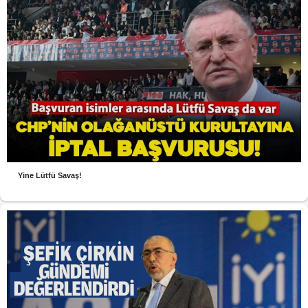
Yine Lütfü Savaş!