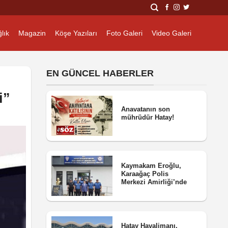
lık
Magazin
Köşe Yazıları
Foto Galeri
Video Galeri
EN GÜNCEL HABERLER
i”
Anavatanın son
mührüdür Hatay!
Kaymakam Eroğlu,
Karaağaç Polis
Merkezi Amirliği’nde
Hatay Havalimanı,