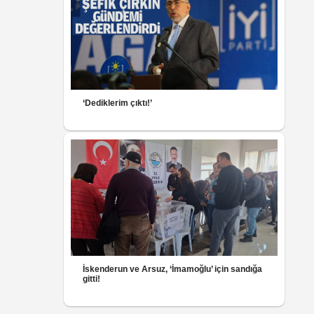
‘Dediklerim çıktı!’
İskenderun ve Arsuz, ‘İmamoğlu’ için sandığa
gitti!