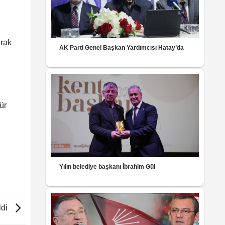
arak
AK Parti Genel Başkan Yardımcısı Hatay’da
ür
Yılın belediye başkanı İbrahim Gül
ldi