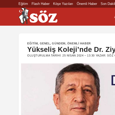
İçeriğe
Eğitim
Flash Haber
Köşe Yazıları
Önemli Haber
Son Daki
atla
EĞITIM
,
GENEL
,
GÜNDEM
,
ÖNEMLI HABER
Yükseliş Koleji’nde Dr. Ziy
OLUŞTURULMA TARIHI:
25 NISAN 2024 – 13:30
YAZAR:
SÖZ 