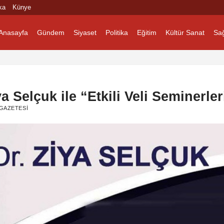
ka
Künye
Anasayfa
Gündem
Siyaset
Politika
Eğitim
Kültür Sanat
Sağ
a Selçuk ile “Etkili Veli Seminerler
GAZETESI