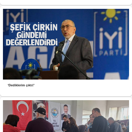
‘Dediklerim çıktı!’