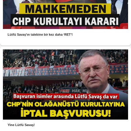
Lütfü Savaş’ın talebine bir kez daha ‘RET’!
Yine Lütfü Savaş!