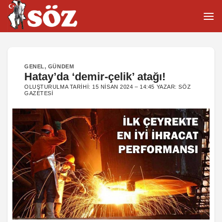
İçeriğe
atla
GENEL
,
GÜNDEM
Hatay’da ‘demir-çelik’ atağı!
OLUŞTURULMA TARIHI:
15 NISAN 2024 – 14:45
YAZAR:
SÖZ
GAZETESI