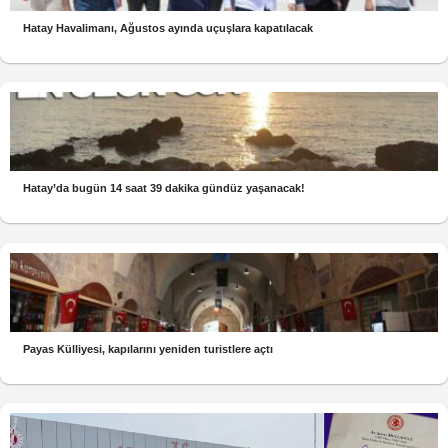
Hatay Havalimanı, Ağustos ayında uçuşlara kapatılacak
Hatay’da bugün 14 saat 39 dakika gündüz yaşanacak!
Payas Külliyesi, kapılarını yeniden turistlere açtı