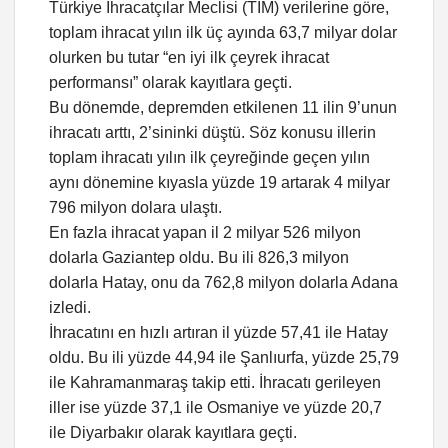
Türkiye İhracatçılar Meclisi (TİM) verilerine göre,
toplam ihracat yılın ilk üç ayında 63,7 milyar dolar
olurken bu tutar “en iyi ilk çeyrek ihracat
performansı” olarak kayıtlara geçti.
Bu dönemde, depremden etkilenen 11 ilin 9’unun
ihracatı arttı, 2’sininki düştü. Söz konusu illerin
toplam ihracatı yılın ilk çeyreğinde geçen yılın
aynı dönemine kıyasla yüzde 19 artarak 4 milyar
796 milyon dolara ulaştı.
En fazla ihracat yapan il 2 milyar 526 milyon
dolarla Gaziantep oldu. Bu ili 826,3 milyon
dolarla Hatay, onu da 762,8 milyon dolarla Adana
izledi.
İhracatını en hızlı artıran il yüzde 57,41 ile Hatay
oldu. Bu ili yüzde 44,94 ile Şanlıurfa, yüzde 25,79
ile Kahramanmaraş takip etti. İhracatı gerileyen
iller ise yüzde 37,1 ile Osmaniye ve yüzde 20,7
ile Diyarbakır olarak kayıtlara geçti.