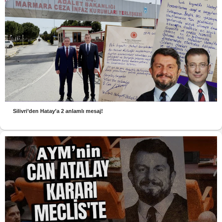
Silivri’den Hatay’a 2 anlamlı mesaj!