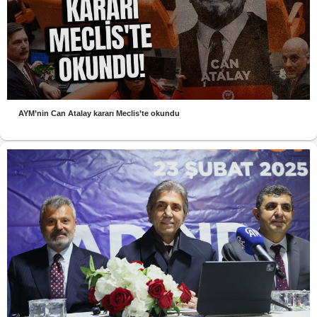
AYM’nin Can Atalay kararı Meclis’te okundu