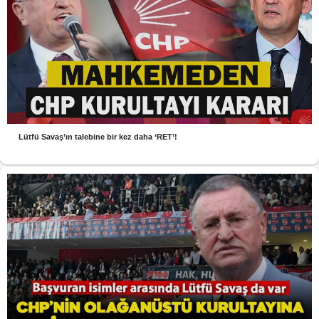
Lütfü Savaş’ın talebine bir kez daha ‘RET’!