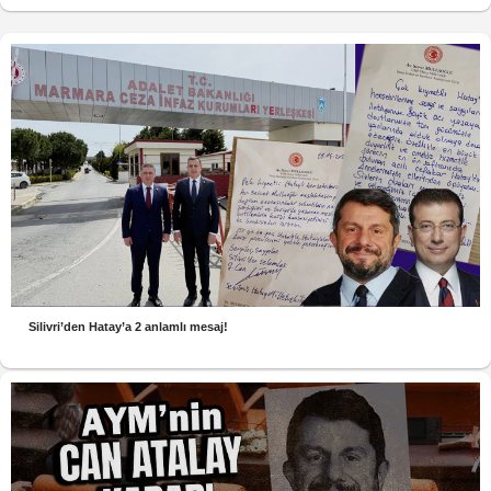
Silivri’den Hatay’a 2 anlamlı mesaj!