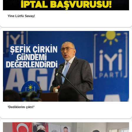
Yine Lütfü Savaş!
‘Dediklerim çıktı!’