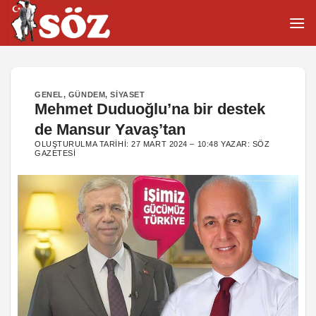
İçeriğe
atla
GENEL
,
GÜNDEM
,
SIYASET
Mehmet Duduoğlu’na bir destek
de Mansur Yavaş’tan
OLUŞTURULMA TARIHI:
27 MART 2024 – 10:48
YAZAR:
SÖZ
GAZETESI