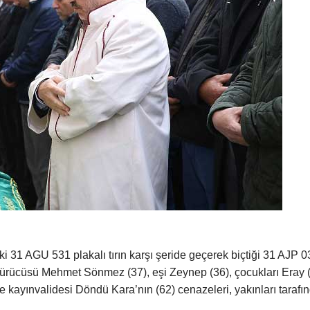
 31 AGU 531 plakalı tırın karşı şeride geçerek biçtiği 31 AJP 0
sürücüsü Mehmet Sönmez (37), eşi Zeynep (36), çocukları Eray 
e kayınvalidesi Döndü Kara’nın (62) cenazeleri, yakınları tarafı