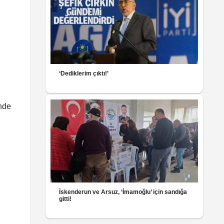
‘Dediklerim çıktı!’
nde
İskenderun ve Arsuz, ‘İmamoğlu’ için sandığa
gitti!