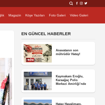
lık
Magazin
Köşe Yazıları
Foto Galeri
Video Galeri
EN GÜNCEL HABERLER
Anavatanın son
mührüdür Hatay!
Kaymakam Eroğlu,
Karaağaç Polis
Merkezi Amirliği’nde
Hatay Havalimanı,