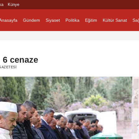
ka
Künye
Anasayfa
Gündem
Siyaset
Politika
Eğitim
Kültür Sanat
Sağ
 6 cenaze
GAZETESI