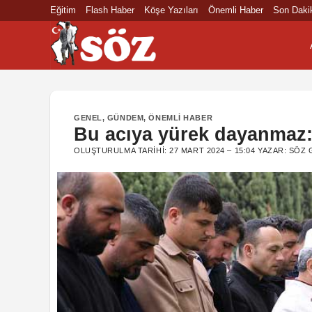
İçeriğe
Eğitim
Flash Haber
Köşe Yazıları
Önemli Haber
Son Daki
atla
GENEL
,
GÜNDEM
,
ÖNEMLI HABER
Bu acıya yürek dayanmaz:
OLUŞTURULMA TARIHI:
27 MART 2024 – 15:04
YAZAR:
SÖZ 