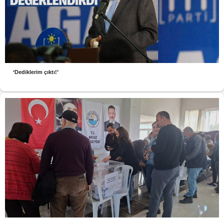
‘Dediklerim çıktı!’