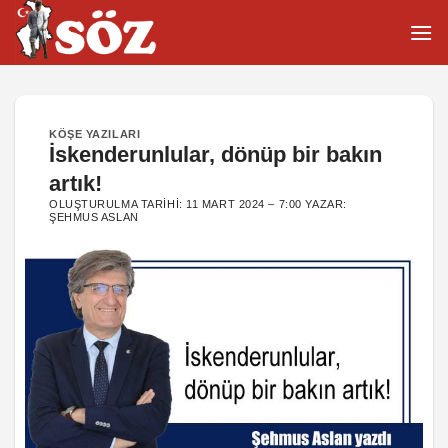
İçeriğe
atla
KÖŞE YAZILARI
İskenderunlular, dönüp bir bakın
artık!
OLUŞTURULMA TARIHI:
11 MART 2024 – 7:00
YAZAR:
ŞEHMUS ASLAN