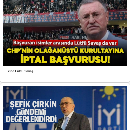
Yine Lütfü Savaş!