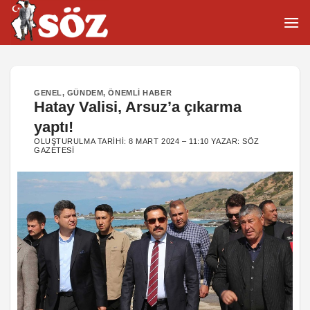
İçeriğe
atla
GENEL
,
GÜNDEM
,
ÖNEMLI HABER
Hatay Valisi, Arsuz’a çıkarma
yaptı!
OLUŞTURULMA TARIHI:
8 MART 2024 – 11:10
YAZAR:
SÖZ
GAZETESI