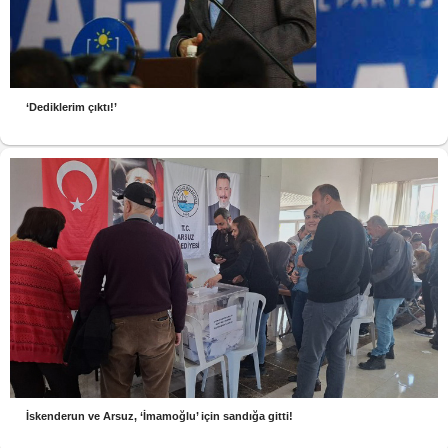
‘Dediklerim çıktı!’
İskenderun ve Arsuz, ‘İmamoğlu’ için sandığa gitti!