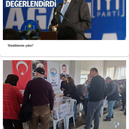
‘Dediklerim çıktı!’