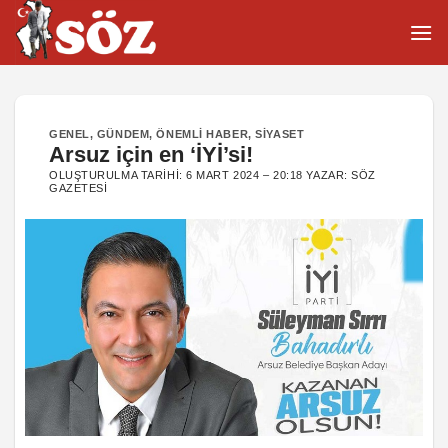
İçeriğe
atla
GENEL
,
GÜNDEM
,
ÖNEMLI HABER
,
SIYASET
Arsuz için en ‘İYİ’si!
OLUŞTURULMA TARIHI:
6 MART 2024 – 20:18
YAZAR:
SÖZ
GAZETESI