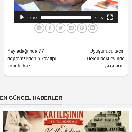
00:00
01:07
Yayladağı’nda 77
Uyuşturucu taciri
depremzedenin köy tipi
Belen’deki evinde
konutu hazır
yakalandı
EN GÜNCEL HABERLER