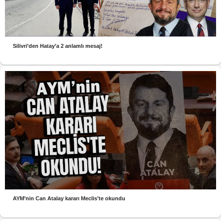
Silivri’den Hatay’a 2 anlamlı mesaj!
AYM’nin Can Atalay kararı Meclis’te okundu