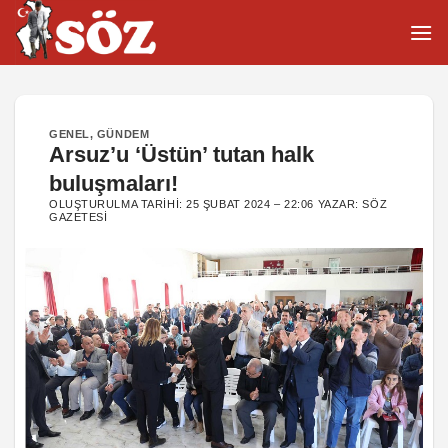
İçeriğe
atla
GENEL
,
GÜNDEM
Arsuz’u ‘Üstün’ tutan halk
buluşmaları!
OLUŞTURULMA TARIHI:
25 ŞUBAT 2024 – 22:06
YAZAR:
SÖZ
GAZETESI