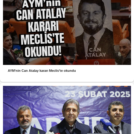
AYM’nin Can Atalay kararı Meclis’te okundu