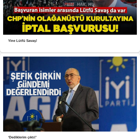
Yine Lütfü Savaş!
‘Dediklerim çıktı!’