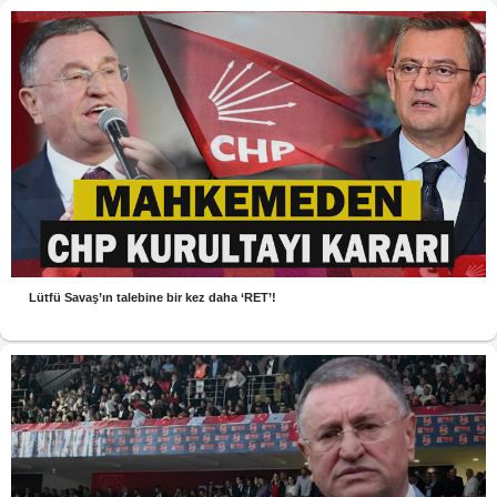
Lütfü Savaş’ın talebine bir kez daha ‘RET’!