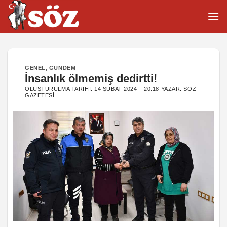
İçeriğe
atla
GENEL
,
GÜNDEM
İnsanlık ölmemiş dedirtti!
OLUŞTURULMA TARIHI:
14 ŞUBAT 2024 – 20:18
YAZAR:
SÖZ
GAZETESI