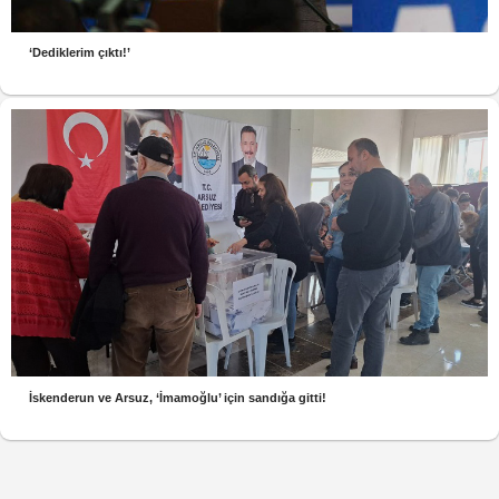
‘Dediklerim çıktı!’
İskenderun ve Arsuz, ‘İmamoğlu’ için sandığa gitti!