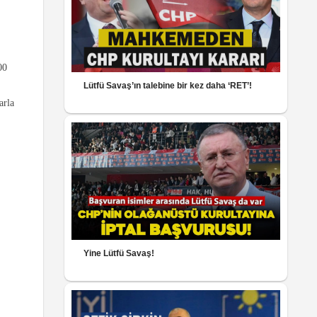
00
Lütfü Savaş’ın talebine bir kez daha ‘RET’!
arla
Yine Lütfü Savaş!