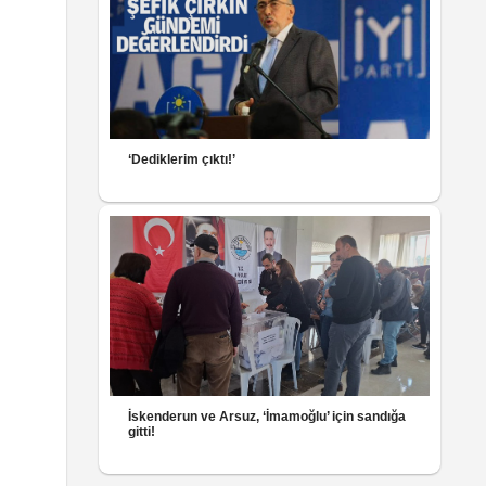
‘Dediklerim çıktı!’
İskenderun ve Arsuz, ‘İmamoğlu’ için sandığa
gitti!