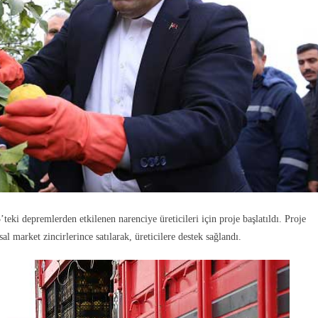
eki depremlerden etkilenen narenciye üreticileri için proje başlatıldı. Proje
 market zincirlerince satılarak, üreticilere destek sağlandı.