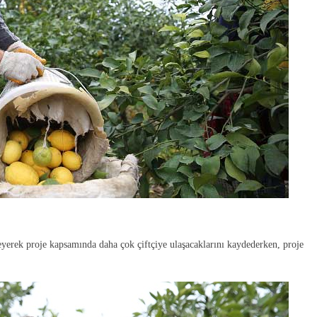
ileyerek proje kapsamında daha çok çiftçiye ulaşacaklarını kaydederken, proje