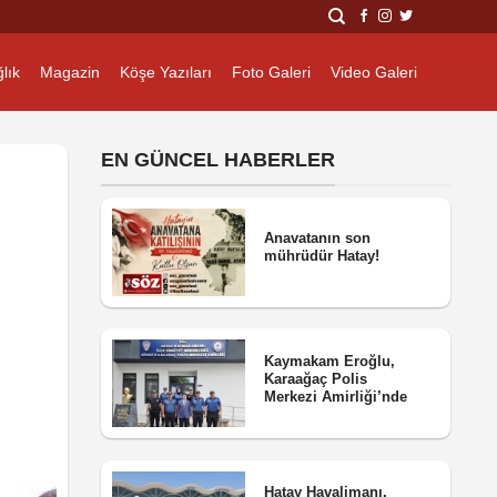
lık
Magazin
Köşe Yazıları
Foto Galeri
Video Galeri
EN GÜNCEL HABERLER
Anavatanın son
mührüdür Hatay!
Kaymakam Eroğlu,
Karaağaç Polis
Merkezi Amirliği’nde
Hatay Havalimanı,