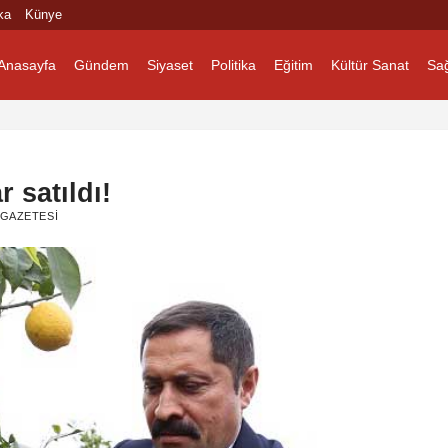
ka
Künye
Anasayfa
Gündem
Siyaset
Politika
Eğitim
Kültür Sanat
Sağ
r satıldı!
 GAZETESI