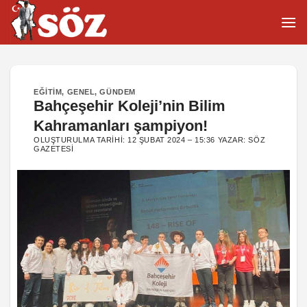
İçeriğe
atla
EĞITIM
,
GENEL
,
GÜNDEM
Bahçeşehir Koleji’nin Bilim
Kahramanları şampiyon!
OLUŞTURULMA TARIHI:
12 ŞUBAT 2024 – 15:36
YAZAR:
SÖZ
GAZETESI