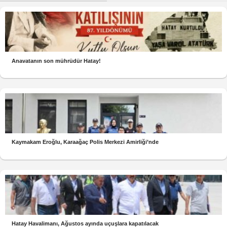
Anavatanın son mührüdür Hatay!
Kaymakam Eroğlu, Karaağaç Polis Merkezi Amirliği’nde
Hatay Havalimanı, Ağustos ayında uçuşlara kapatılacak