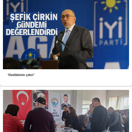
‘Dediklerim çıktı!’