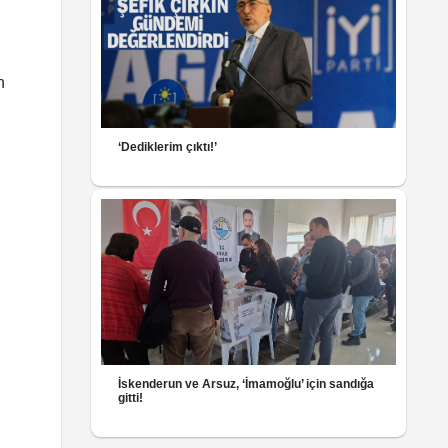
n
‘Dediklerim çıktı!’
İskenderun ve Arsuz, ‘İmamoğlu’ için sandığa
gitti!