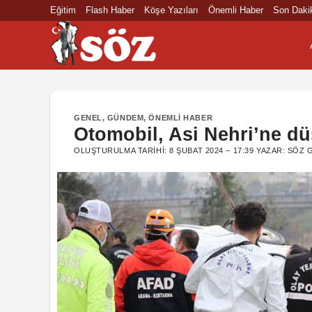
İçeriğe
Eğitim
Flash Haber
Köşe Yazıları
Önemli Haber
Son Daki
atla
GENEL
,
GÜNDEM
,
ÖNEMLI HABER
Otomobil, Asi Nehri’ne dü
OLUŞTURULMA TARIHI:
8 ŞUBAT 2024 – 17:39
YAZAR:
SÖZ 