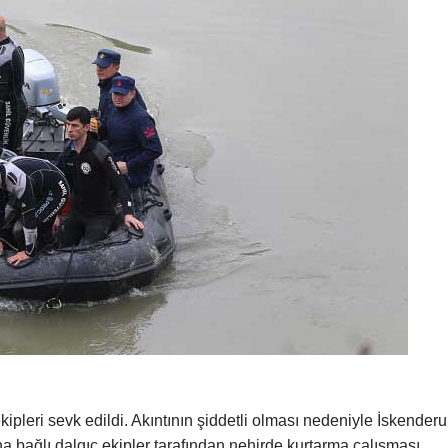
ekipleri sevk edildi. Akıntının şiddetli olması nedeniyle İskender
bağlı dalgıç ekipler tarafından nehirde kurtarma çalışması