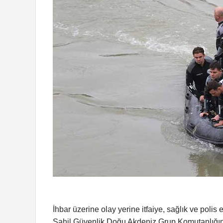
İhbar üzerine olay yerine itfaiye, sağlık ve polis 
Sahil Güvenlik Doğu Akdeniz Grup Komutanlığına 