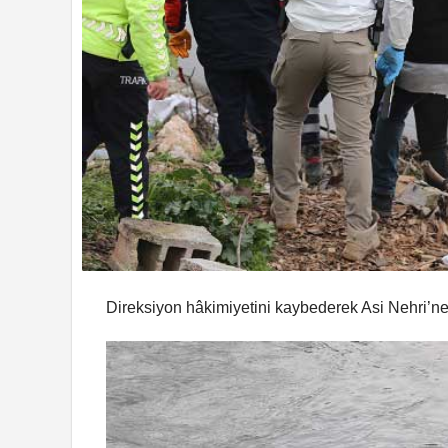
Direksiyon hâkimiyetini kaybederek Asi Nehri’ne 