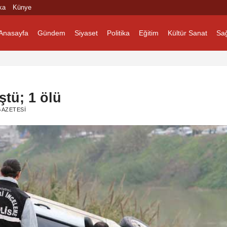
ka
Künye
Anasayfa
Gündem
Siyaset
Politika
Eğitim
Kültür Sanat
Sağ
ştü; 1 ölü
GAZETESI