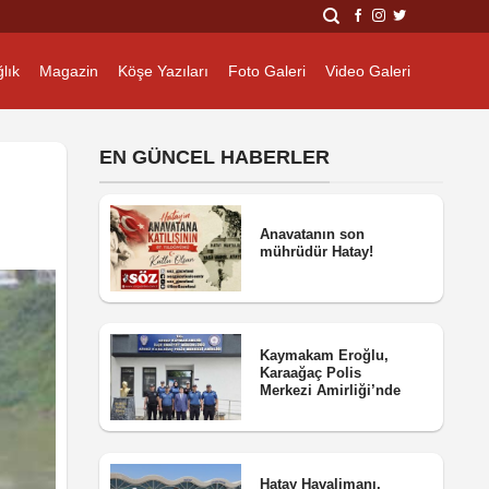
lık
Magazin
Köşe Yazıları
Foto Galeri
Video Galeri
EN GÜNCEL HABERLER
Anavatanın son
mührüdür Hatay!
Kaymakam Eroğlu,
Karaağaç Polis
Merkezi Amirliği’nde
Hatay Havalimanı,