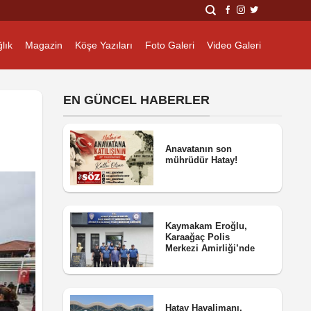
lık
Magazin
Köşe Yazıları
Foto Galeri
Video Galeri
EN GÜNCEL HABERLER
Anavatanın son
mührüdür Hatay!
Kaymakam Eroğlu,
Karaağaç Polis
Merkezi Amirliği’nde
Hatay Havalimanı,