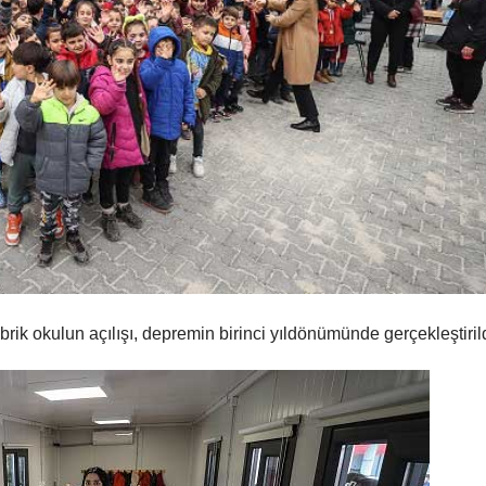
rik okulun açılışı, depremin birinci yıldönümünde gerçekleştirild