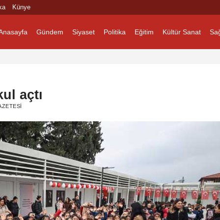
ka
Künye
Anasayfa
Gündem
Siyaset
Politika
Eğitim
Kültür Sanat
Sağ
ul açtı
AZETESI