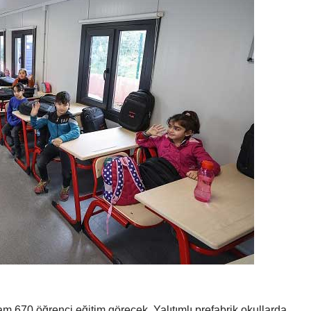
am 670 öğrenci eğitim görecek. Yalıtımlı prefabrik okullarda