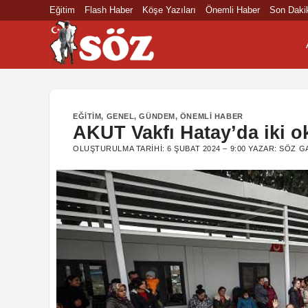
İçeriğe
Eğitim
Flash Haber
Köşe Yazıları
Önemli Haber
Son Daki
atla
EĞITIM
,
GENEL
,
GÜNDEM
,
ÖNEMLI HABER
AKUT Vakfı Hatay’da iki ok
OLUŞTURULMA TARIHI:
6 ŞUBAT 2024 – 9:00
YAZAR:
SÖZ G