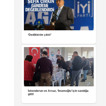
‘Dediklerim çıktı!’
İskenderun ve Arsuz, ‘İmamoğlu’ için sandığa
gitti!