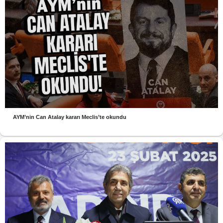
AYM’nin Can Atalay kararı Meclis’te okundu