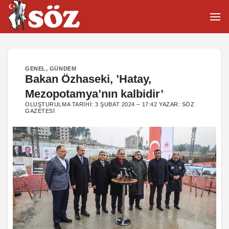
İçeriğe
atla
GENEL
,
GÜNDEM
Bakan Özhaseki, ’Hatay,
Mezopotamya’nın kalbidir’
OLUŞTURULMA TARIHI:
3 ŞUBAT 2024 – 17:42
YAZAR:
SÖZ
GAZETESI