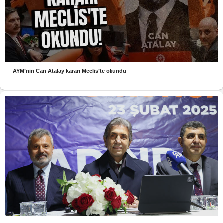
AYM’nin Can Atalay kararı Meclis’te okundu