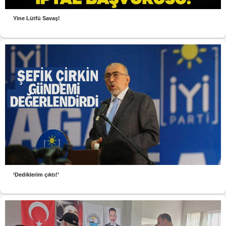
Yine Lütfü Savaş!
‘Dediklerim çıktı!’