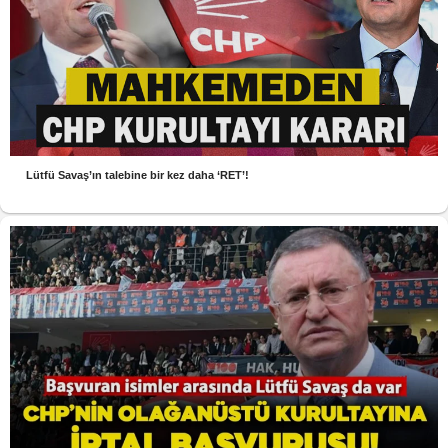
Lütfü Savaş’ın talebine bir kez daha ‘RET’!