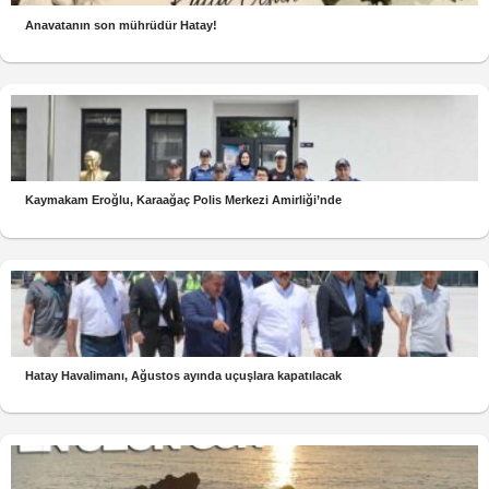
Anavatanın son mührüdür Hatay!
Kaymakam Eroğlu, Karaağaç Polis Merkezi Amirliği’nde
Hatay Havalimanı, Ağustos ayında uçuşlara kapatılacak