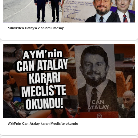
Silivri’den Hatay’a 2 anlamlı mesaj!
AYM’nin Can Atalay kararı Meclis’te okundu