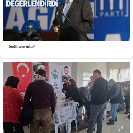
‘Dediklerim çıktı!’