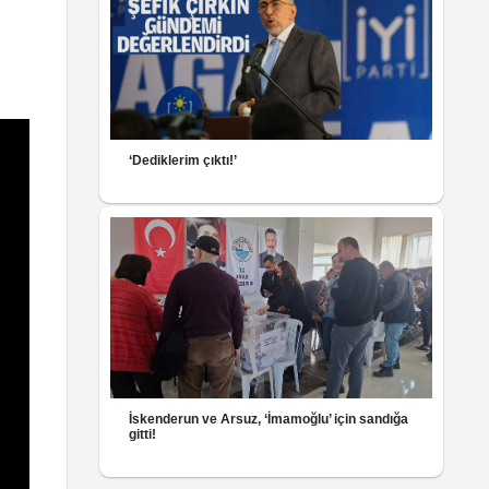
‘Dediklerim çıktı!’
İskenderun ve Arsuz, ‘İmamoğlu’ için sandığa
gitti!