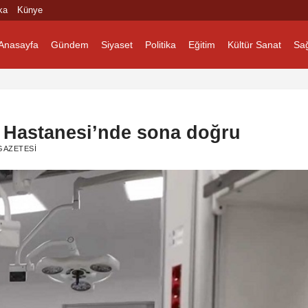
ka
Künye
Anasayfa
Gündem
Siyaset
Politika
Eğitim
Kültür Sanat
Sağ
a Hastanesi’nde sona doğru
GAZETESI