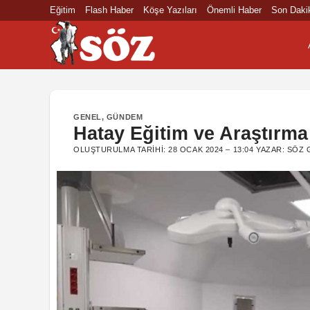
İçeriğe
Eğitim
Flash Haber
Köşe Yazıları
Önemli Haber
Son Daki
atla
GENEL
,
GÜNDEM
Hatay Eğitim ve Araştırm
OLUŞTURULMA TARIHI:
28 OCAK 2024 – 13:04
YAZAR:
SÖZ 