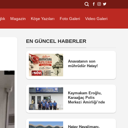
lık
Magazin
Köşe Yazıları
Foto Galeri
Video Galeri
EN GÜNCEL HABERLER
Anavatanın son
mührüdür Hatay!
Kaymakam Eroğlu,
Karaağaç Polis
Merkezi Amirliği’nde
Hatay Havalimanı,