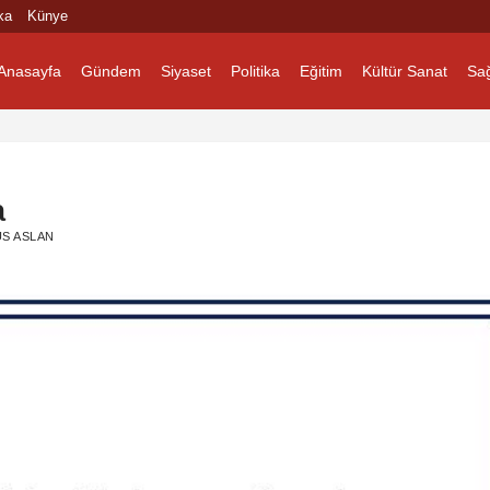
ka
Künye
Anasayfa
Gündem
Siyaset
Politika
Eğitim
Kültür Sanat
Sağ
a
S ASLAN