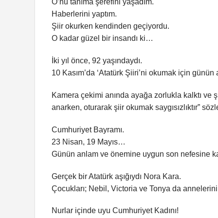
O’nu tanıma şerefini yaşadım.
Haberlerini yaptım.
Şiir okurken kendinden geçiyordu.
O kadar güzel bir insandı ki…
İki yıl önce, 92 yaşındaydı.
10 Kasım’da ‘Atatürk Şiiri’ni okumak için günün
Kamera çekimi anında ayağa zorlukla kalktı ve ş
anarken, oturarak şiir okumak saygısızlıktır” söz
Cumhuriyet Bayramı.
23 Nisan, 19 Mayıs…
Günün anlam ve önemine uygun son nefesine kad
Gerçek bir Atatürk aşığıydı Nora Kara.
Çocukları; Nebil, Victoria ve Tonya da annelerini
Nurlar içinde uyu Cumhuriyet Kadını!