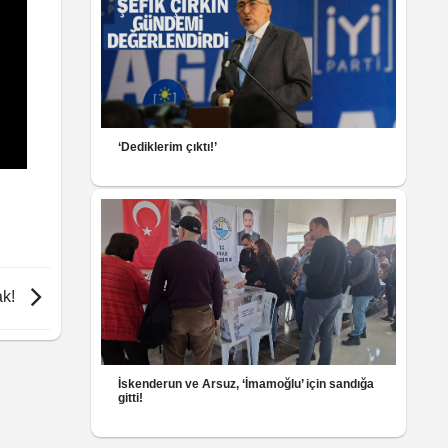
‘Dediklerim çıktı!’
ak!
İskenderun ve Arsuz, ‘İmamoğlu’ için sandığa
gitti!