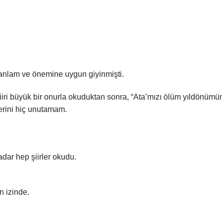
 anlam ve önemine uygun giyinmişti.
iiri büyük bir onurla okuduktan sonra, “Ata’mızı ölüm yıldönüm
lerini hiç unutamam.
ar hep şiirler okudu.
n izinde.