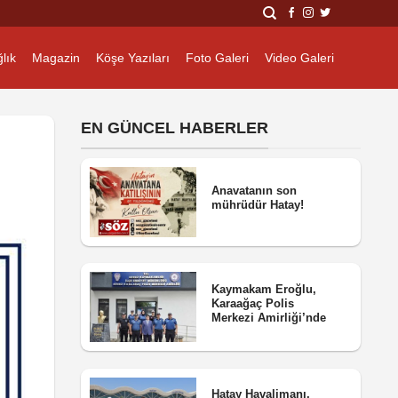
lık
Magazin
Köşe Yazıları
Foto Galeri
Video Galeri
EN GÜNCEL HABERLER
Anavatanın son
mührüdür Hatay!
Kaymakam Eroğlu,
Karaağaç Polis
Merkezi Amirliği’nde
Hatay Havalimanı,