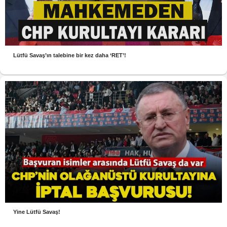
Lütfü Savaş’ın talebine bir kez daha ‘RET’!
Yine Lütfü Savaş!