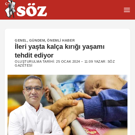
İçeriğe
atla
GENEL
,
GÜNDEM
,
ÖNEMLI HABER
İleri yaşta kalça kırığı yaşamı
tehdit ediyor
OLUŞTURULMA TARIHI:
25 OCAK 2024 – 11:09
YAZAR:
SÖZ
GAZETESI