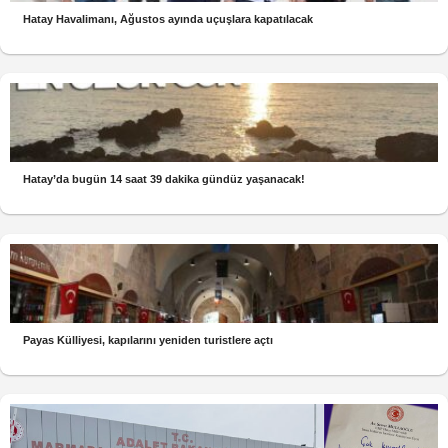
Hatay Havalimanı, Ağustos ayında uçuşlara kapatılacak
Hatay’da bugün 14 saat 39 dakika gündüz yaşanacak!
Payas Külliyesi, kapılarını yeniden turistlere açtı