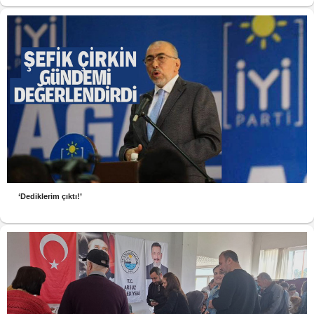
‘Dediklerim çıktı!’