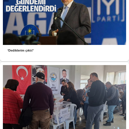
‘Dediklerim çıktı!’