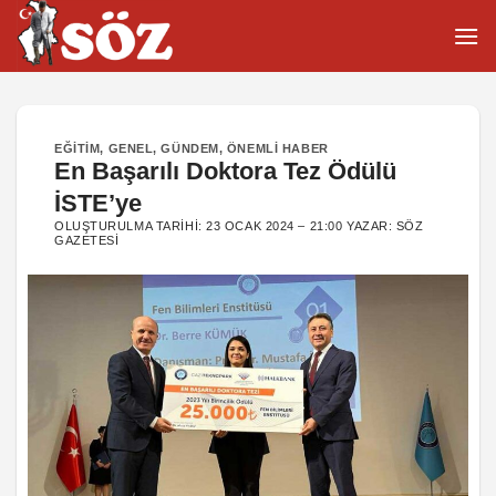
İçeriğe
atla
EĞITIM
,
GENEL
,
GÜNDEM
,
ÖNEMLI HABER
En Başarılı Doktora Tez Ödülü
İSTE’ye
OLUŞTURULMA TARIHI:
23 OCAK 2024 – 21:00
YAZAR:
SÖZ
GAZETESI