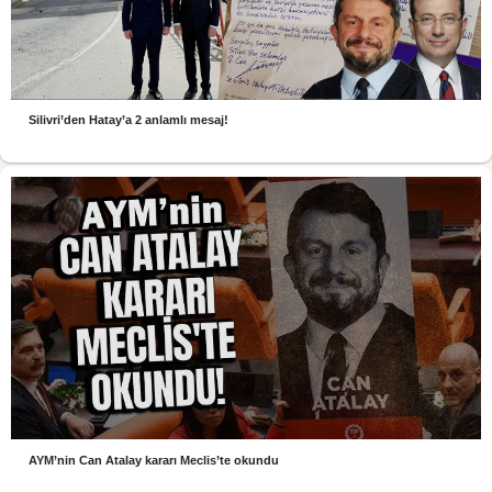
Silivri’den Hatay’a 2 anlamlı mesaj!
AYM’nin Can Atalay kararı Meclis’te okundu