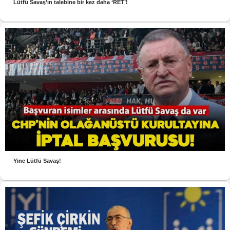
Lütfü Savaş’ın talebine bir kez daha ‘RET’!
Yine Lütfü Savaş!